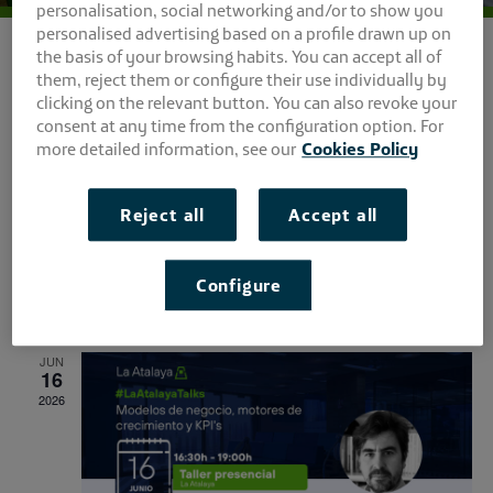
personalisation, social networking and/or to show you
personalised advertising based on a profile drawn up on
the basis of your browsing habits. You can accept all of
them, reject them or configure their use individually by
clicking on the relevant button. You can also revoke your
No hay eventos programados.
consent at any time from the configuration option. For
more detailed information, see our
Cookies Policy
Naveg
Na
2026-08-08
Buscar
Mes
de
Seleccionar
de
Reject all
Accept all
fecha.
vis
No hay eventos programados.
búsqu
de
Configure
y
Últimos Eventos Pasados
Ev
vistas
JUN
16
de
2026
Event