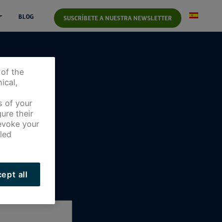
BLOG
SUSCRÍBETE A NUESTRA NEWSLETTER
 of the
ical,
s of your
ure their
revoke your
led
ept all