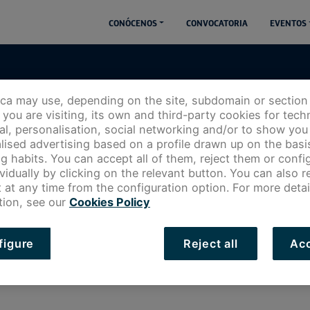
CONÓCENOS
CONVOCATORIA
EVENTOS
ica may use, depending on the site, subdomain or section
you are visiting, its own and third-party cookies for techn
cal, personalisation, social networking and/or to show you
lised advertising based on a profile drawn up on the basi
g habits. You can accept all of them, reject them or config
newsletters
ividually by clicking on the relevant button. You can also 
 at any time from the configuration option. For more detai
nte una newsletter con las novedades sobre las
tion, see our
Cookies Policy
 actualidad de la iniciativa
figure
Reject all
Acc