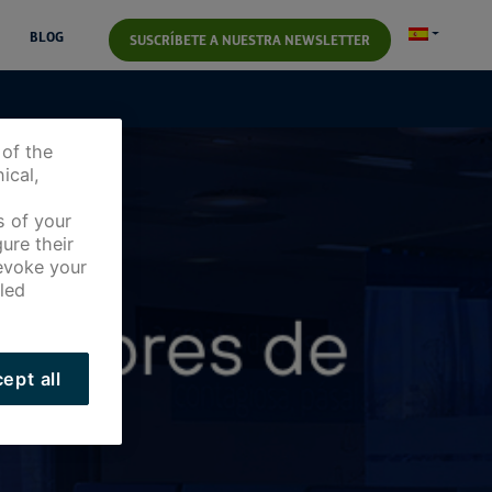
BLOG
SUSCRÍBETE A NUESTRA NEWSLETTER
 of the
ical,
s of your
ure their
revoke your
led
ept all