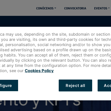
CONÓCENOS
CONVOCATORIA
EVENTOS
ica may use, depending on the site, subdomain or section
you are visiting, its own and third-party cookies for techn
cal, personalisation, social networking and/or to show you
lised advertising based on a profile drawn up on the basi
g habits. You can accept all of them, reject them or config
 en
ividually by clicking on the relevant button. You can also 
 at any time from the configuration option. For more detai
tion, see our
Cookies Policy
figure
Reject all
Acc