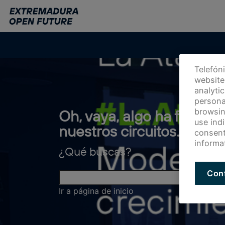
Ir
al
contenido
principal
Telefón
website 
analyti
persona
browsin
Oh, vaya, algo ha fallado
use ind
nuestros circuitos.
consent
informa
¿Qué buscas?
Con
Ir a página de inicio