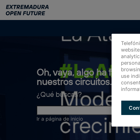
Ir
al
contenido
principal
Telefón
website 
analyti
persona
browsin
Oh, vaya, algo ha fallado
use ind
nuestros circuitos.
consent
informa
¿Qué buscas?
Con
Ir a página de inicio