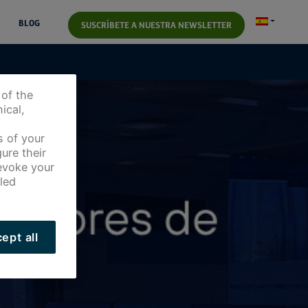
BLOG
SUSCRÍBETE A NUESTRA NEWSLETTER
 of the
ical,
s of your
ure their
revoke your
led
ept all