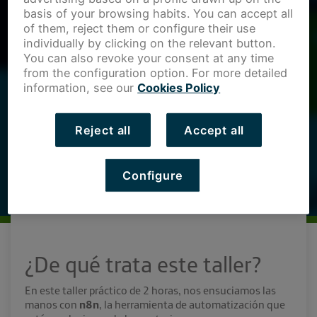
basis of your browsing habits. You can accept all
of them, reject them or configure their use
individually by clicking on the relevant button.
You can also revoke your consent at any time
from the configuration option. For more detailed
information, see our
Cookies Policy
Reject all
Accept all
Configure
¿De qué trata este taller?
En este taller práctico de 2 horas, nos ensuciamos las
manos con
n8n
, la herramienta de automatización que