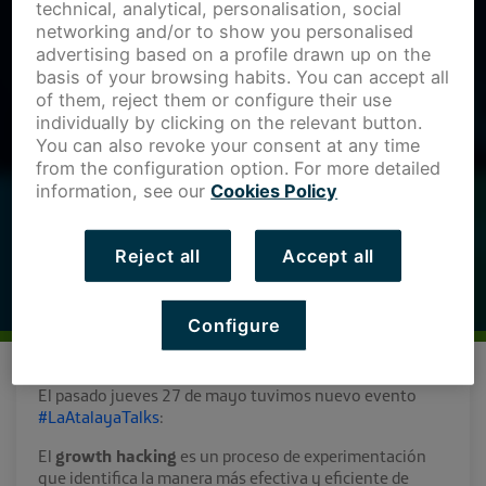
technical, analytical, personalisation, social
networking and/or to show you personalised
advertising based on a profile drawn up on the
basis of your browsing habits. You can accept all
of them, reject them or configure their use
individually by clicking on the relevant button.
You can also revoke your consent at any time
from the configuration option. For more detailed
information, see our
Cookies Policy
Reject all
Accept all
Configure
El pasado jueves 27 de mayo tuvimos nuevo evento
#LaAtalayaTalks
:
El
growth hacking
es un proceso de experimentación
que identifica la manera más efectiva y eficiente de