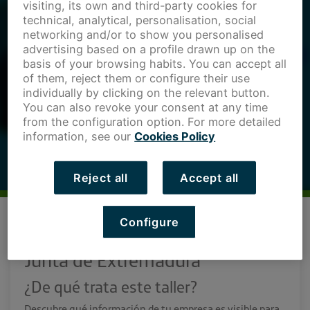
visiting, its own and third-party cookies for
technical, analytical, personalisation, social
networking and/or to show you personalised
advertising based on a profile drawn up on the
basis of your browsing habits. You can accept all
of them, reject them or configure their use
individually by clicking on the relevant button.
You can also revoke your consent at any time
from the configuration option. For more detailed
information, see our
Cookies Policy
Reject all
Accept all
CIBEREXT, la Plataforma de
Configure
Ciberseguridad Empresarial de la
Junta de Extremadura
¿De qué trata este taller?
Descubre qué información de tu empresa es visible para