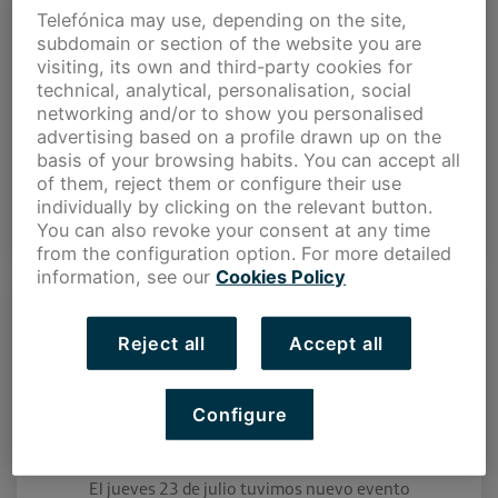
Telefónica may use, depending on the site,
El 29 de octubre entrevistamos a Belén Márquez para
subdomain or section of the website you are
conocer la trayectoria y experiencia de la extremeña.
visiting, its own and third-party cookies for
Actualmente Belén es […]
technical, analytical, personalisation, social
networking and/or to show you personalised
advertising based on a profile drawn up on the
basis of your browsing habits. You can accept all
of them, reject them or configure their use
individually by clicking on the relevant button.
DETALLES
You can also revoke your consent at any time
from the configuration option. For more detailed
information, see our
Cookies Policy
Reject all
Accept all
Configure
Metodología OKR con Javier Martín
El jueves 23 de julio tuvimos nuevo evento