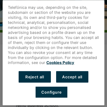
Telefónica may use, depending on the site,
subdomain or section of the website you are
visiting, its own and third-party cookies for
technical, analytical, personalisation, social
networking and/or to show you personalised
advertising based on a profile drawn up on the
basis of your browsing habits. You can accept all
of them, reject them or configure their use
individually by clicking on the relevant button.
CARLOS G. RODRÍGUEZ
You can also revoke your consent at any time
from the configuration option. For more detailed
MENTOR EN MARKETING DIGITAL
information, see our
Cookies Policy
Reject all
Accept all
FORMACIÓN
Configure
Máster Alta Dirección.
Instituto Internacional San Telmo (actual San
Telmo Business School).