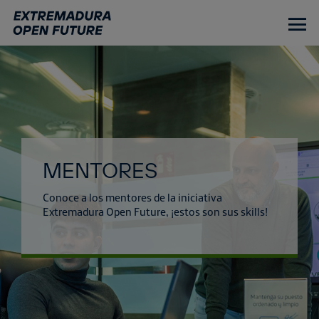
Ir
al
contenido
principal
MENTORES
Conoce a los mentores de la iniciativa
Extremadura Open Future, ¡estos son sus skills!