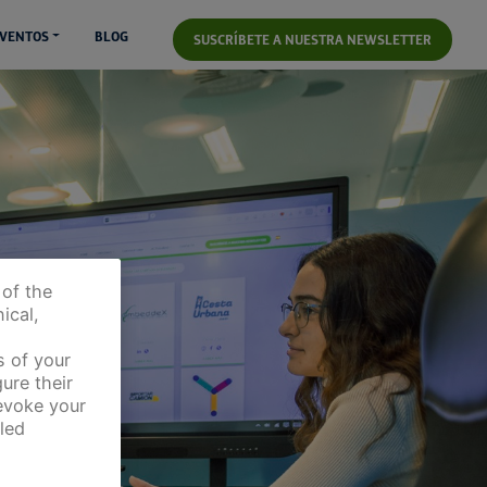
VENTOS
BLOG
SUSCRÍBETE A NUESTRA NEWSLETTER
 of the
ical,
s of your
ure their
revoke your
led