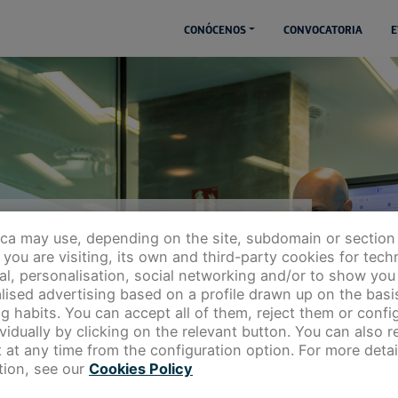
CONÓCENOS
CONVOCATORIA
E
ica may use, depending on the site, subdomain or section
you are visiting, its own and third-party cookies for techn
adura Open Future, ¡estos son sus skills!
cal, personalisation, social networking and/or to show you
lised advertising based on a profile drawn up on the basi
g habits. You can accept all of them, reject them or config
ividually by clicking on the relevant button. You can also 
 at any time from the configuration option. For more detai
tion, see our
Cookies Policy