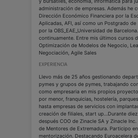
y bursátiles, economía, informática para jur
administración de empresas. Además he c
Dirección Económico Financiera por la Es
Aplicadas, AFI, así como un Postgrado d
por la OBS_EAE_Universidad de Barcelona
continuamente. Entre mis últimos cursos d
Optimización de Modelos de Negocio, Lea
Negociación, Agile Sales
EXPERIENCIA
Llevo más de 25 años gestionando depart
pymes y grupos de pymes, trabajando co
como empresaria en mis propios proyecto
por menor, franquicias, hostelería, parque
hasta empresas de servicios con implantac
creación de filiales, start up…Durante die
después COO de Zinacle SA y Zinacle Inc.
de Mentores de Extremadura. Participo en
mentorización. Destacando Euroacelera de