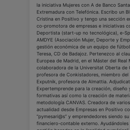
la iniciativa Mujeres con A de Banco Sant
Extremadura con Telefónica. Escribo un B
Cristina en Positivo y tengo una sección e
co-promotora de empresas e iniciativas c
Deportista (start-up no tecnológica), e-S
AMDYE (Asociación Mujer, Deporte y Empr
gestión económica de un equipo de fútbol
Teresa, CD de Badajoz. Pertenezco al clau
Europea de Madrid, en el Máster del Real 
colaboradora de la Universitat Oberta de
profesora de Conkistadores, miembro del 
Exputnik, profesora de Almattia. Adjudica
Expertemprende para la creación, diseño 
formativas así como la creación de materia
metodología CANVAS. Creadora de varios
actualidad desde Empresas en Positivo c
“pymesari@s” y emprendedores siendo su
financiero-contable externo. Ayudándoles