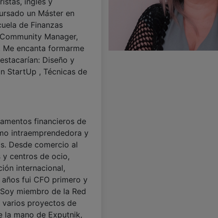
istas, inglés y
ursado un Máster en
cuela de Finanzas
e Community Manager,
. Me encanta formarme
estacarían: Diseño y
n StartUp , Técnicas de
amentos financieros de
mo intraemprendedora y
s. Desde comercio al
s y centros de ocio,
ión internacional,
z años fui CFO primero y
 Soy miembro de la Red
 varios proyectos de
 la mano de Exputnik,