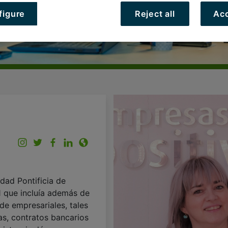
figure
Reject all
Acc
dad Pontificia de
1 que incluía además de
de empresariales, tales
as, contratos bancarios