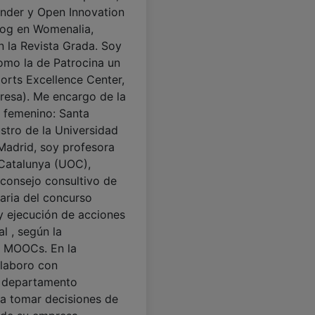
ander y Open Innovation
log en Womenalia,
n la Revista Grada. Soy
omo la de Patrocina un
ports Excellence Center,
esa). Me encargo de la
 femenino: Santa
stro de la Universidad
Madrid, soy profesora
 Catalunya (UOC),
consejo consultivo de
taria del concurso
y ejecución de acciones
l , según la
 MOOCs. En la
olaboro con
 departamento
 a tomar decisiones de