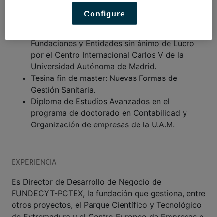
Empresas por la Universidad Autónoma de
Configure
Madrid. Programa de Cooperación Educativa.
Master en Administración y Dirección de
Fundaciones y Entidades sin ánimo de Lucro
por el Centro Internacional Carlos V de la
Universidad Autónoma de Madrid.
Tesina fin de master: Nuevas Formas de
Gestión Sanitaria.
Diploma de Estudios Avanzados en el
programa de doctorado en Contabilidad y
Organización de empresas de la U.A.M.
EXPERIENCIA
Es Director de Desarrollo de Negocio de
FUNDECYT-PCTEX, la fundación que gestiona, entre
otros proyectos, el Parque Científico y Tecnológico
de Extremadura y el Centro Europeo de Empresas e