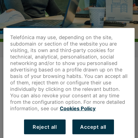
Telefónica may use, depending on the site,
subdomain or section of the website you are
visiting, its own and third-party cookies for
technical, analytical, personalisation, social
networking and/or to show you personalised
FRANCISCO PIZARRO ESCRIBANO
advertising based on a profile drawn up on the
basis of your browsing habits. You can accept all
DESARROLLO DE NEGOCIO
of them, reject them or configure their use
individually by clicking on the relevant button.
You can also revoke your consent at any time
from the configuration option. For more detailed
information, see our
Cookies Policy
FORMACIÓN
Doctor en Economía y Empresa por la
Reject all
Accept all
Universidad de Extremadura.
Licenciado en Administración y Dirección de