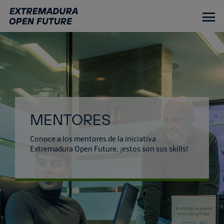
Ir
al
contenido
principal
MENTORES
Conoce a los mentores de la iniciativa
Extremadura Open Future, ¡estos son sus skills!