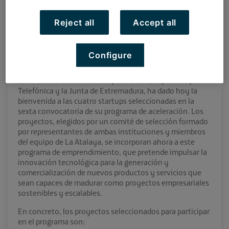
Se trata de dos proyectos de servicios turísticos
Reject all
Accept all
digitales, una empresa que aplica la tecnología al pádel y
una herramienta para ayudar a las pymes a valorar su
sostenibilidad ambiental.
Configure
En Badajoz, a 9 de noviembre de 2021
La iniciativa Extremadura Open Future, impulsada por
Telefónica y la Junta de Extremadura, ha dado hoy la
bienvenida a las cuatro startups seleccionadas en la
sexta convocatoria de su programa de aceleración. Los
proyectos, elegidos por un comité de selección formado
por representantes de ambas instituciones y miembros
del equipo de La Atalaya, se incorporan ahora a este
programa de emprendimiento, que pretende impulsar la
innovación tecnológica para la generación y
comercialización de nuevos productos y servicios que
sean capaces de madurar como proyectos empresariales
sostenibles y escalables.
En concreto, los proyectos seleccionados para participar
en el programa son: