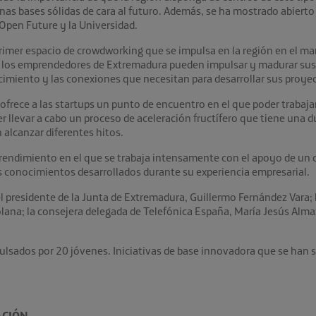
as bases sólidas de cara al futuro. Además, se ha mostrado abierto 
Open Future y la Universidad.
primer espacio de crowdworking que se impulsa en la región en el m
e los emprendedores de Extremadura pueden impulsar y madurar sus p
cimiento y las conexiones que necesitan para desarrollar sus proye
 ofrece a las startups un punto de encuentro en el que poder trabaj
er llevar a cabo un proceso de aceleración fructífero que tiene una
 alcanzar diferentes hitos.
rendimiento en el que se trabaja intensamente con el apoyo de un
s conocimientos desarrollados durante su experiencia empresarial.
l presidente de la Junta de Extremadura, Guillermo Fernández Vara; l
na; la consejera delegada de Telefónica España, María Jesús Almazor
ulsados por 20 jóvenes. Iniciativas de base innovadora que se han 
ACIÓN