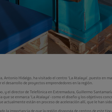
ra, Antonio Hidalgo, ha visitado el centro ‘La Atalaya’, puesto en m
 el desarrollo de proyectos emprendedores en la región.
po, y el director de Telefónica en Extremadura, Guillermo Santamaría
a que se enmarca ‘La Atalaya’- como el diseño y los objetivos concr
ue actualmente están en proceso de aceleración allí, que le han sid
cado la importancia de que la región disponga de centros de este ti