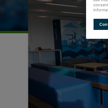
consent
informa
Con