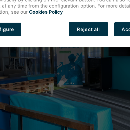
 at any time from the configuration option. For more detai
tion, see our
Cookies Policy
figure
Reject all
Acc