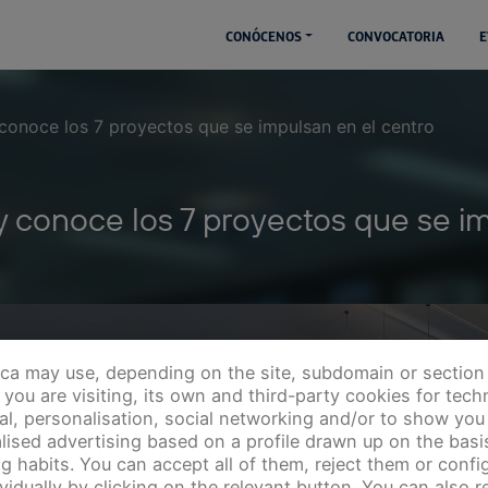
CONÓCENOS
CONVOCATORIA
E
y conoce los 7 proyectos que se impulsan en el centro
ta y conoce los 7 proyectos que se 
ica may use, depending on the site, subdomain or section
you are visiting, its own and third-party cookies for techn
cal, personalisation, social networking and/or to show you
lised advertising based on a profile drawn up on the basi
g habits. You can accept all of them, reject them or config
ividually by clicking on the relevant button. You can also 