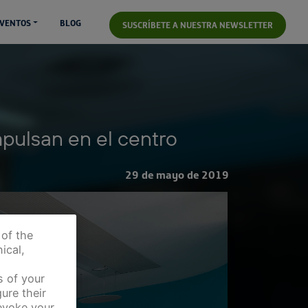
VENTOS
BLOG
SUSCRÍBETE A NUESTRA NEWSLETTER
impulsan en el centro
29 de mayo de 2019
 of the
ical,
s of your
ure their
revoke your