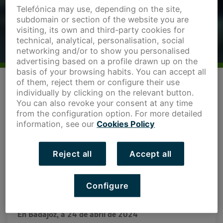
Telefónica may use, depending on the site,
subdomain or section of the website you are
Nota de prensa
29 de abril de 2024
visiting, its own and third-party cookies for
technical, analytical, personalisation, social
networking and/or to show you personalised
advertising based on a profile drawn up on the
basis of your browsing habits. You can accept all
of them, reject them or configure their use
individually by clicking on the relevant button.
You can also revoke your consent at any time
from the configuration option. For more detailed
information, see our
Cookies Policy
Reject all
Accept all
Spotsport, CircularTrans y ElCortador han sido
Configure
seleccionadas para unirse al programa de aceleración de
Extremadura Open Future en su XI Convocatoria.
En Badajoz, a 24 de abril de 2024