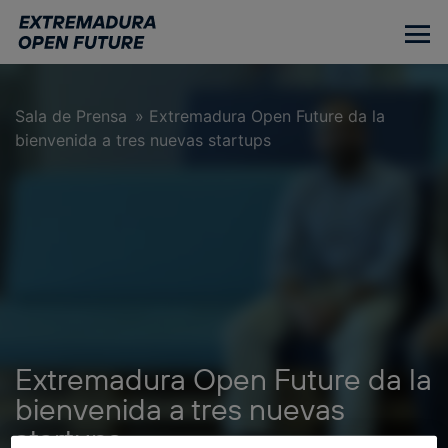
Ir
al
contenido
principal
Sala de Prensa
»
Extremadura Open Future da la
bienvenida a tres nuevas startups
Extremadura Open Future da la
bienvenida a tres nuevas
startups