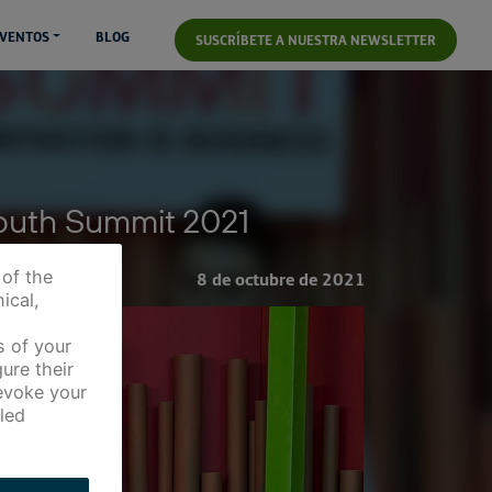
VENTOS
BLOG
SUSCRÍBETE A NUESTRA NEWSLETTER
South Summit 2021
 of the
8 de octubre de 2021
ical,
s of your
ure their
revoke your
led