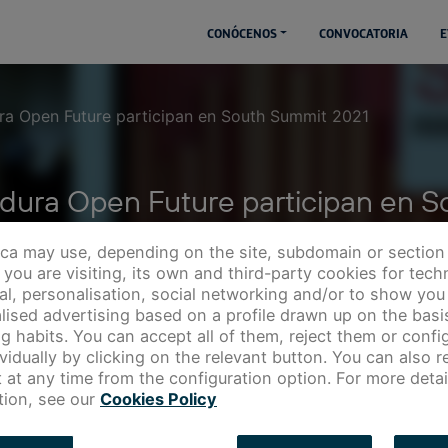
CONÓCENOS
CONVOCATORIA
E
ra Open Future participan en South Summit 2021
adura Open Future participan en 
ica may use, depending on the site, subdomain or section
you are visiting, its own and third-party cookies for techn
cal, personalisation, social networking and/or to show you
lised advertising based on a profile drawn up on the basi
g habits. You can accept all of them, reject them or config
ividually by clicking on the relevant button. You can also 
 at any time from the configuration option. For more detai
tion, see our
Cookies Policy