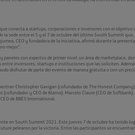
ue conecta a startups, corporaciones e inversores con el objetivo 
do la sede entre el 5 y el 7 de octubre del último South Summit que,
njumea, CEO y fundadora de la iniciativa, afirmó durante la presen
uro mejor”.
y paneles con expertos de primer nivel; un área de marketplace, d
s entre inversores, startups e instituciones que las soliciten. Ademá
 pudo disfrutar de parte del evento de manera gratuita o con un prec
cuentran Christopher Gavigan (cofundador de The Honest Company); 
(cofundador y CEO de Klarna); Marcelo Claure (CEO de Softbank), 
 CEO de BBES International.
nte en South Summit 2021. Este jueves 7 de octubre ha tenido lugar
ture pelearon por la victoria. Entre las participantes se encuentra