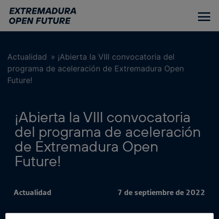
Ir
al
contenido
principal
Actualidad
»
¡Abierta la VIII convocatoria del
programa de aceleración de Extremadura Open
Future!
¡Abierta la VIII convocatoria
del programa de aceleración
de Extremadura Open
Future!
Actualidad
7 de septiembre de 2022