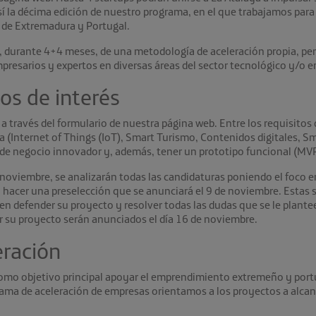
í la décima edición de nuestro programa, en el que trabajamos pa
de Extremadura y Portugal.
, durante 4+4 meses, de una metodología de aceleración propia, pe
presarios y expertos en diversas áreas del sector tecnológico y/o 
os de interés
 a través del formulario de nuestra página web. Entre los requisito
(Internet of Things (IoT), Smart Turismo, Contenidos digitales, Smar
e negocio innovador y, además, tener un prototipo funcional (MVP)
e noviembre, se analizarán todas las candidaturas poniendo el foco 
a hacer una preselección que se anunciará el 9 de noviembre. Estas
ben defender su proyecto y resolver todas las dudas que se le plant
ar su proyecto serán anunciados el día 16 de noviembre.
eración
o objetivo principal apoyar el emprendimiento extremeño y portu
grama de aceleración de empresas orientamos a los proyectos a alca