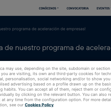
CONÓCENOS
CONVOCATORIA
EVENTOS
nuestro programa de aceleración de empresas!
ia de nuestro programa de aceler
ica may use, depending on the site, subdomain or section
you are visiting, its own and third-party cookies for techn
cal, personalisation, social networking and/or to show you
lised advertising based on a profile drawn up on the basi
g habits. You can accept all of them, reject them or config
ividually by clicking on the relevant button. You can also 
 at any time from the configuration option. For more detai
tion, see our
Cookies Policy