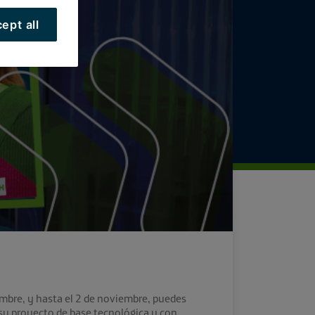
ept all
mbre, y hasta el 2 de noviembre, puedes
 su proyecto de base tecnológica y con