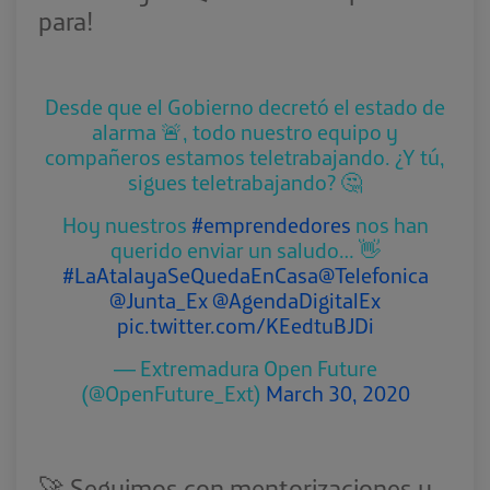
para!
Desde que el Gobierno decretó el estado de
alarma 🚨, todo nuestro equipo y
compañeros estamos teletrabajando. ¿Y tú,
sigues teletrabajando? 🤔
Hoy nuestros
#emprendedores
nos han
querido enviar un saludo… 👋
#LaAtalayaSeQuedaEnCasa
@Telefonica
@Junta_Ex
@AgendaDigitalEx
pic.twitter.com/KEedtuBJDi
— Extremadura Open Future
(@OpenFuture_Ext)
March 30, 2020
🚀 Seguimos con mentorizaciones y