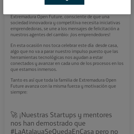
tejido empresarial con vuestro esfuerzo a diario.
Extremadura Open Future, consciente de que una
sociedad innovadora y competitiva necesita iniciativas
emprendedoras, se une a los mensajes de felicitación a
nuestros agentes del cambio: ¡los emprendedores!
En esta ocasión nos toca celebrar este día desde casa,
algo que no va a parar nuestro impulso puesto que las
herramientas tecnológicas nos ayudan a estar
conectados y avanzar en cada uno de los procesos en los
que estamos inmersos.
Tanto es así que toda la familia de Extremadura Open
Future avanza con la misma fuerza y motivación que
siempre:
🚀 ¡Nuestras Startups y mentores
nos han demostrado que
#LaAtalayaSeQuedaEnCasa pero no