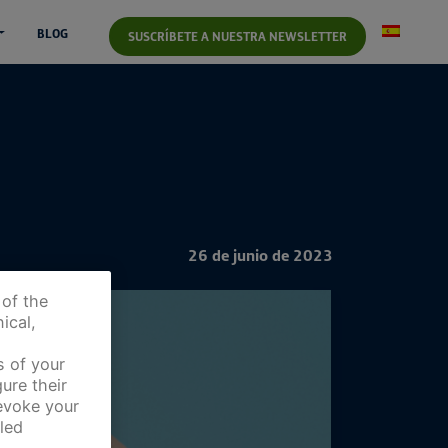
BLOG
SUSCRÍBETE A NUESTRA NEWSLETTER
26 de junio de 2023
 of the
ical,
s of your
ure their
revoke your
led