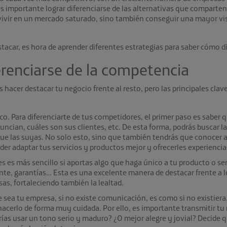
importante lograr diferenciarse de las alternativas que comparten ca
vivir en un mercado saturado, sino también conseguir una mayor visi
tacar, es hora de aprender diferentes estrategias para saber
cómo di
ferenciarse de la competencia
hacer destacar tu negocio frente al resto, pero las principales clav
o. Para diferenciarte de tus competidores, el primer paso es saber 
cian, cuáles son sus clientes, etc. De esta forma, podrás buscar la 
 las suyas. No solo esto, sino que también tendrás que conocer a t
der adaptar tus servicios y productos mejor y ofrecerles experiencia
es es más sencillo si aportas algo que haga único a tu producto o se
iente, garantías… Esta es una excelente manera de destacar frente a l
sas, fortaleciendo también la lealtad.
a tu empresa, si no existe comunicación, es como si no existiera. P
acerlo de forma muy cuidada. Por ello, es importante transmitir t
rías usar un tono serio y maduro? ¿O mejor alegre y jovial? Decide 