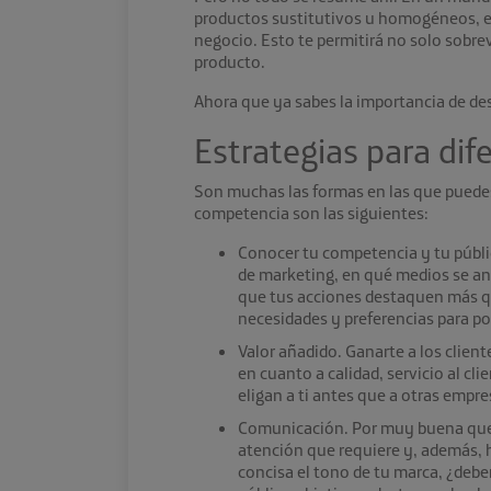
productos sustitutivos u homogéneos, es 
negocio. Esto te permitirá no solo sobre
producto.
Ahora que ya sabes la importancia de des
Estrategias para di
Son muchas las formas en las que puedes 
competencia
son las siguientes:
Conocer tu competencia y tu públic
de marketing, en qué medios se anun
que tus acciones destaquen más que
necesidades y preferencias para po
Valor añadido. Ganarte a los client
en cuanto a calidad, servicio al cl
eligan a ti antes que a otras empre
Comunicación. Por muy buena que se
atención que requiere y, además, h
concisa el tono de tu marca, ¿debe