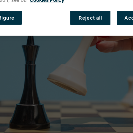
tion, see our
Cookies Policy
figure
Reject all
Acc