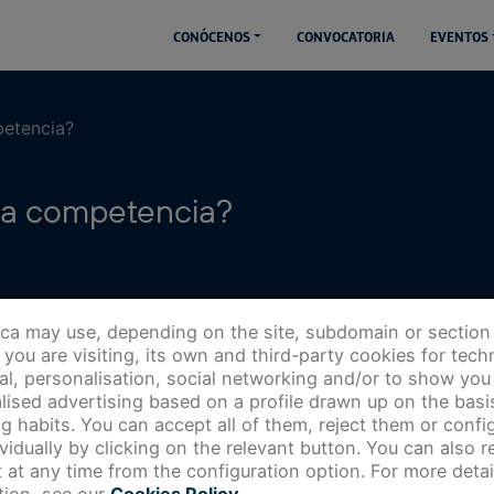
CONÓCENOS
CONVOCATORIA
EVENTOS
petencia?
la competencia?
ica may use, depending on the site, subdomain or section
you are visiting, its own and third-party cookies for techn
cal, personalisation, social networking and/or to show you
lised advertising based on a profile drawn up on the basi
g habits. You can accept all of them, reject them or config
ividually by clicking on the relevant button. You can also 
 at any time from the configuration option. For more detai