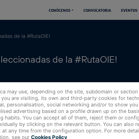
CONÓCENOS
CONVOCATORIA
EVENTOS
nadas de la #RutaOIE!
eleccionadas de la #RutaOIE!
ica may use, depending on the site, subdomain or section
you are visiting, its own and third-party cookies for techn
cal, personalisation, social networking and/or to show you
lised advertising based on a profile drawn up on the basi
g habits. You can accept all of them, reject them or config
ividually by clicking on the relevant button. You can also 
 at any time from the configuration option. For more detai
tion, see our
Cookies Policy