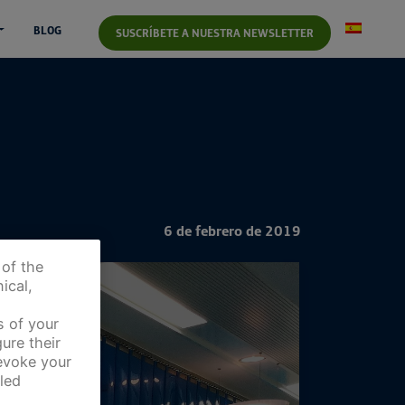
BLOG
SUSCRÍBETE A NUESTRA NEWSLETTER
6 de febrero de 2019
 of the
ical,
s of your
ure their
revoke your
led