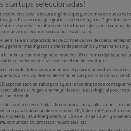
s startups seleccionadas!
ue convierte toda la basura orgánica que generamos en nuestros hog
ntar agua. Esto se consigue gracias a la tecnología de Digestión ana
a forma se produce un ahorro en la factura del gas y en la compra de 
 promueve una economía circular a escala local.
 permite a los organizadores de competiciones de cualquier deport
ad y generar más ingresos a través de patrocinios y merchandising.
n la nube que permite generar modelos 3D de forma rápida, sencilla
ositivo y pudiendo interactuar con el molde resultante.
a el recuerdo de los seres queridos y el posicionamiento virtual en 
queridos o servicio de libro de condolencias para tanatorios y velat
3D especializado en salud para ayudar a los cirujanos a conseguir m
especialistas se hagan una mayor idea de la patología al poder est
ón con el molde.
el desarrollo de estrategias de comunicación y aplicaciones intera
ealismo para la difusión de contenidos VR, Vídeo 360º, etc. Entre sus
a, modelado 3D, infoarquitectura, vídeo e imagen 360º y experienci
ra, comunicación, procesos industriales, etc.
plataforma online, con foco en la región Euroace, basada en la aut