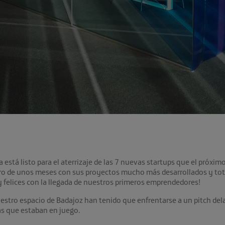
está listo para el aterrizaje de las 7 nuevas startups que el próxim
ro de unos meses con sus proyectos mucho más desarrollados y tot
 felices con la llegada de nuestros primeros emprendedores!
estro espacio de Badajoz han tenido que enfrentarse a un pitch del
as que estaban en juego.