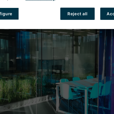
figure
Reject all
Acc