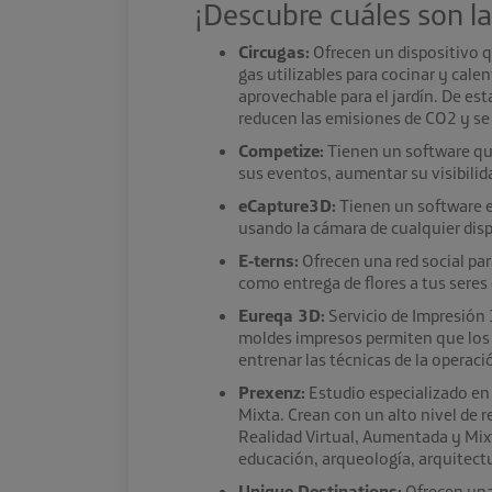
¡Descubre cuáles son la
Circugas:
Ofrecen un dispositivo q
gas utilizables para cocinar y cale
aprovechable para el jardín. De est
reducen las emisiones de CO2 y se
Competize:
Tienen un software que
sus eventos, aumentar su visibilid
eCapture3D:
Tienen un software e
usando la cámara de cualquier disp
E-terns:
Ofrecen una red social par
como entrega de flores a tus seres 
Eureqa 3D:
Servicio de Impresión 
moldes impresos permiten que los 
entrenar las técnicas de la operaci
Prexenz:
Estudio especializado en 
Mixta. Crean con un alto nivel de r
Realidad Virtual, Aumentada y Mixt
educación, arqueología, arquitectu
Unique Destinations:
Ofrecen una 