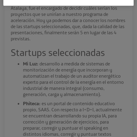
(impulsoras de la iniciativa), así como por staff de La
Atalaya, fue el encargado de decidir cuáles serían los
proyectos que se unirían a nuestro programa de
aceleración. Hoy ya podemos dar a conocer los nombres
de las startups seleccionadas, que, dada la calidad de las
presentaciones, finalmente serán 5 en lugar de las 4
previstas.
Startups seleccionadas
Mi Luz:
desarrollo a medida de sistemas de
monitorización de energía que incorporan y
automatizan el trabajo de un auditor energético
experto para el control de la energía en el entorno
industrial de manera integral (consumo,
generación, carga y almacenamiento).
Phiteca:
es un portal de contenido educativo
propio, SAAS. Con respecto a I+D+I, actualmente
se encuentran desarrollando su propia IA, para
corrección y generación de ejercicios, para
preparar, corregir y puntuar el speaking en
distintos idiomas, corregir y puntuar textos