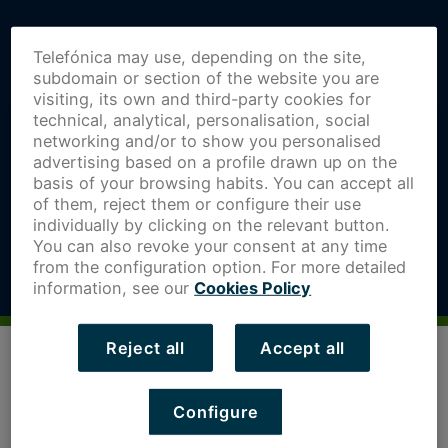
Telefónica may use, depending on the site,
subdomain or section of the website you are
visiting, its own and third-party cookies for
technical, analytical, personalisation, social
networking and/or to show you personalised
advertising based on a profile drawn up on the
basis of your browsing habits. You can accept all
of them, reject them or configure their use
individually by clicking on the relevant button.
You can also revoke your consent at any time
from the configuration option. For more detailed
information, see our
Cookies Policy
Por fin podemos saber el nombre de los cinco proyectos
Reject all
Accept all
seleccionados en la VII convocatoria de Extremadura
Open Future. El pasado 6 de abril, las startups
preseleccionadas se enfrentaron a un pitch frente al
Configure
comité de selección. Este jurado, formado por
representantes de Telefónica y la Junta de Extremadura