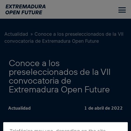
Ir
al
contenido
principal
Actualidad
»
Conoce a los preseleccionados de la VII
convocatoria de Extremadura Open Future
Conoce a los
preseleccionados de la VII
convocatoria de
Extremadura Open Future
Actualidad
1 de abril de 2022
Telefónica may use, depending on the site,