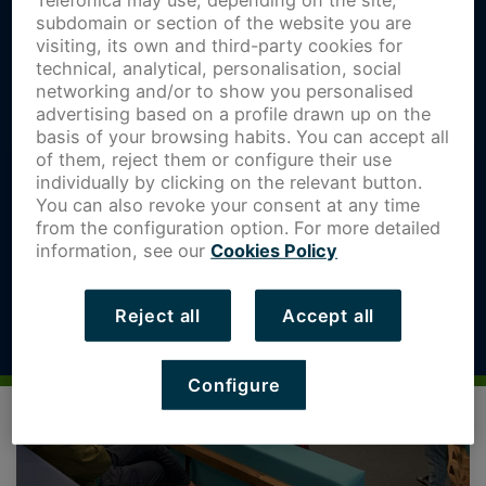
subdomain or section of the website you are
visiting, its own and third-party cookies for
technical, analytical, personalisation, social
networking and/or to show you personalised
advertising based on a profile drawn up on the
basis of your browsing habits. You can accept all
of them, reject them or configure their use
individually by clicking on the relevant button.
You can also revoke your consent at any time
from the configuration option. For more detailed
information, see our
Cookies Policy
Reject all
Accept all
Configure