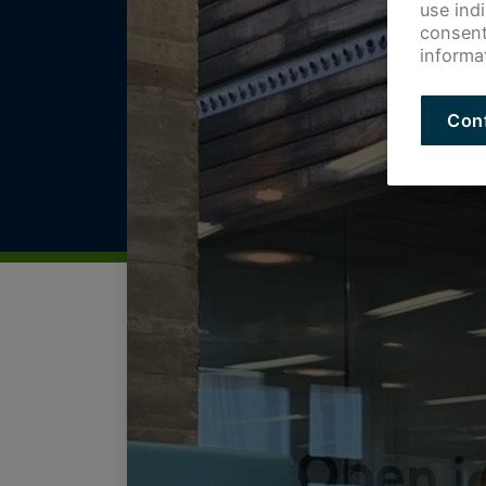
use ind
consent
informa
Con