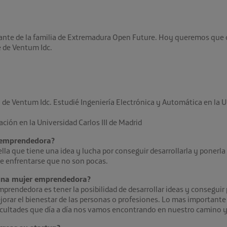
nte de la familia de Extremadura Open Future. Hoy queremos que c
 de Ventum Idc.
 de Ventum Idc. Estudié Ingeniería Electrónica y Automática en la 
ión en la Universidad Carlos III de Madrid
r emprendedora?
la que tiene una idea y lucha por conseguir desarrollarla y ponerl
que enfrentarse que no son pocas.
 una mujer emprendedora?
rendedora es tener la posibilidad de desarrollar ideas y conseguir 
jorar el bienestar de las personas o profesiones. Lo mas importante 
icultades que día a día nos vamos encontrando en nuestro camino y