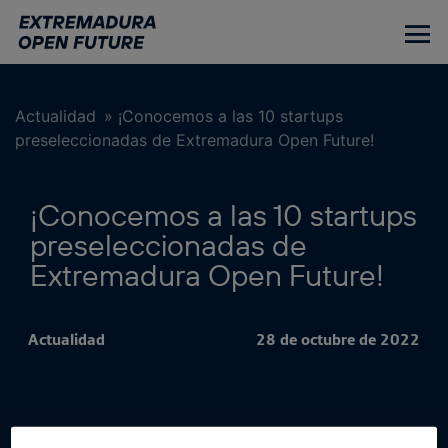
Ir
al
contenido
principal
Actualidad
»
¡Conocemos a las 10 startups
preseleccionadas de Extremadura Open Future!
¡Conocemos a las 10 startups
preseleccionadas de
Extremadura Open Future!
Actualidad
28 de octubre de 2022