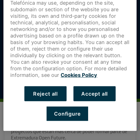
Telefónica may use, depending on the site,
subdomain or section of the website you are
visiting, its own and third-party cookies for
technical, analytical, personalisation, social
networking and/or to show you personalised
advertising based on a profile drawn up on the
basis of your browsing habits. You can accept all
of them, reject them or configure their use
individually by clicking on the relevant button.
You can also revoke your consent at any time
from the configuration option. For more detailed
information, see our
Cookies Policy
Reject all
Accept all
El pasado 7 de septiembre, Extremadura Open Future
abrió su VIII Convocatoria del programa de aceleración
Configure
de startups, la cual ha sido todo un éxito. Tras recibir
numerosas candidaturas, hoy por fin conocemos los 10
proyectos que están más cerca de poder formar parte de
Extremadura Open Future.