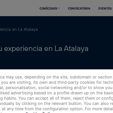
CONÓCENOS
CONVOCATORIA
EVENTOS
iencia en La Atalaya
 experiencia en La Atalaya
ica may use, depending on the site, subdomain or section
you are visiting, its own and third-party cookies for techn
cal, personalisation, social networking and/or to show you
lised advertising based on a profile drawn up on the basi
g habits. You can accept all of them, reject them or config
ividually by clicking on the relevant button. You can also 
 at any time from the configuration option. For more detai