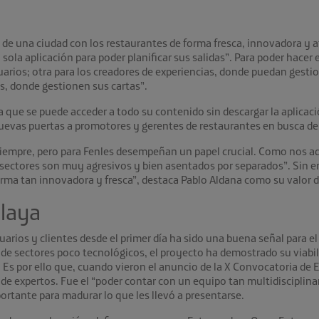
de una ciudad con los restaurantes de forma fresca, innovadora y at
sola aplicación para poder planificar sus salidas”. Para poder hacer 
suarios; otra para los creadores de experiencias, donde puedan gesti
es, donde gestionen sus cartas”.
que se puede acceder a todo su contenido sin descargar la aplicació
uevas puertas a promotores y gerentes de restaurantes en busca de 
 siempre, pero para Fenles desempeñan un papel crucial. Como nos 
 sectores son muy agresivos y bien asentados por separados”. Sin e
rma tan innovadora y fresca”, destaca Pablo Aldana como su valor di
laya
uarios y clientes desde el primer día ha sido una buena señal para el
n de sectores poco tecnológicos, el proyecto ha demostrado su viab
 Es por ello que, cuando vieron el anuncio de la X Convocatoria de
 de expertos. Fue el “poder contar con un equipo tan multidisciplin
ortante para madurar lo que les llevó a presentarse.