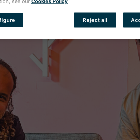
tion, see our
Cookies Policy
figure
Reject all
Acc