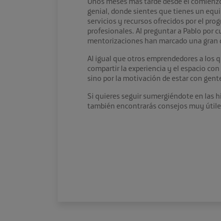
Unos meses más tarde desde el comienzo
genial, donde sientes que tienes un equi
servicios y recursos ofrecidos por el pr
profesionales. Al preguntar a Pablo por c
mentorizaciones han marcado una gran di
Al igual que otros emprendedores a los q
compartir la experiencia y el espacio co
sino por la motivación de estar con gent
Si quieres seguir sumergiéndote en las h
también encontrarás consejos muy útile