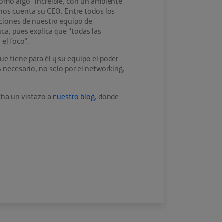
omo algo “increíble, con un ambiente
 nos cuenta su CEO. Entre todos los
aciones de nuestro equipo de
ica, pues explica que “todas las
el foco”.
e tiene para él y su equipo el poder
 necesario, no solo por el networking,
cha un vistazo a
nuestro blog
, donde