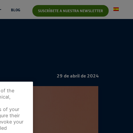
BLOG
SUSCRÍBETE A NUESTRA NEWSLETTER
29 de abril de 2024
 of the
ical,
s of your
ure their
revoke your
led