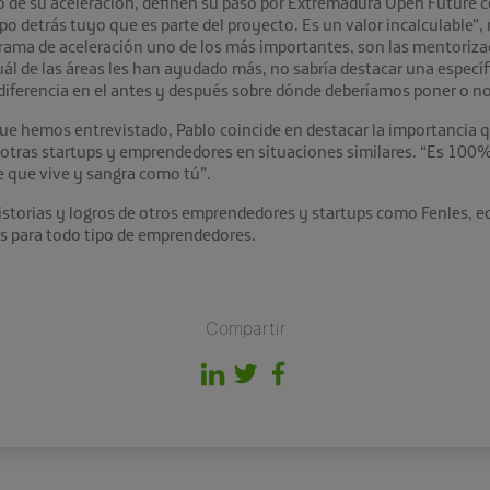
 de su aceleración, definen su paso por Extremadura Open Future c
po detrás tuyo que es parte del proyecto. Es un valor incalculable”,
ograma de aceleración uno de los más importantes, son las mentoriz
uál de las áreas les han ayudado más, no sabría destacar una específ
ferencia en el antes y después sobre dónde deberíamos poner o no 
ue hemos entrevistado, Pablo coincide en destacar la importancia qu
n otras startups y emprendedores en situaciones similares. “Es 100%
e que vive y sangra como tú”.
istorias y logros de otros emprendedores y startups como Fenles, e
s para todo tipo de emprendedores.
Compartir