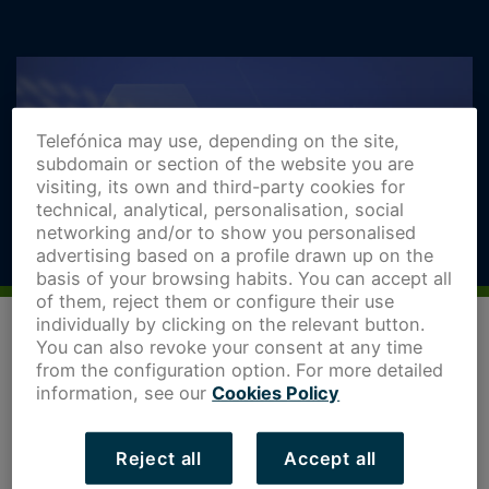
Telefónica may use, depending on the site,
subdomain or section of the website you are
visiting, its own and third-party cookies for
technical, analytical, personalisation, social
networking and/or to show you personalised
advertising based on a profile drawn up on the
basis of your browsing habits. You can accept all
of them, reject them or configure their use
individually by clicking on the relevant button.
You can also revoke your consent at any time
from the configuration option. For more detailed
information, see our
Cookies Policy
La
tecnología blockchain
gana cada vez más popularidad
y es que las grandes ventajas que ofrece hacen que lo
Reject all
Accept all
merezca. A pesar de que su aparición se vincula a las