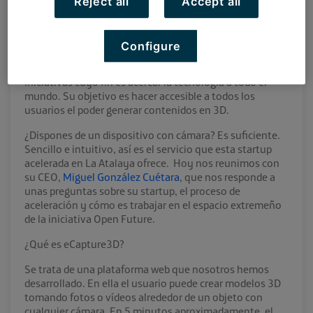
Reject all
Accept all
estamos comprometidos con la tecnología y la
innovación. Pero no solo eso, otro pilar fundamental es
que apostamos por el emprendimiento en nuestra tierra,
Configure
Extremadura. Por eso, hoy nos llena de orgullo acercaros
a una de nuestras startups.
eCapture3D
es una de estas
iniciativas cuyo fin es acercar la tecnología a todo el
mundo. Su objetivo es hacer accesible a todos los
usuarios el poder generar contenidos en 3D.
¿Dispones de un dispositivo con cámara? Es suficiente.
Sencillo e intuitivo, así es el servicio que esta startup
acelerada en La Atalaya ofrece. Hoy nos reunimos con
su CEO,
Miguel González Cuétara
, que nos responde a
unas preguntas sobre su startup, el proceso de
aceleración y cómo es trabajar en el espacio extremeño
de la iniciativa Open Future.
¿Qué es eCapture3D?
Se trata de una plataforma web que nosotros hemos
desarrollado. En ella el usuario puede crear modelos 3D
tomando fotos o vídeos alrededor de un objeto con
cualquier cámara. En 5 minutos aproximadamente, el