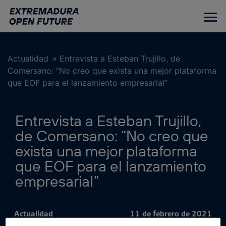
Ir
al
contenido
principal
Actualidad
»
Entrevista a Esteban Trujillo, de
Comersano: “No creo que exista una mejor plataforma
que EOF para el lanzamiento empresarial”
Entrevista a Esteban Trujillo,
de Comersano: “No creo que
exista una mejor plataforma
que EOF para el lanzamiento
empresarial”
Actualidad
11 de febrero de 2021