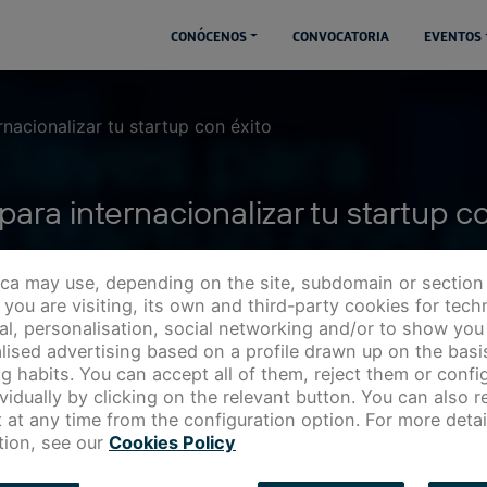
CONÓCENOS
CONVOCATORIA
EVENTOS
rnacionalizar tu startup con éxito
para internacionalizar tu startup c
ica may use, depending on the site, subdomain or section
you are visiting, its own and third-party cookies for techn
cal, personalisation, social networking and/or to show you
lised advertising based on a profile drawn up on the basi
g habits. You can accept all of them, reject them or config
ividually by clicking on the relevant button. You can also 
 at any time from the configuration option. For more detai
tion, see our
Cookies Policy