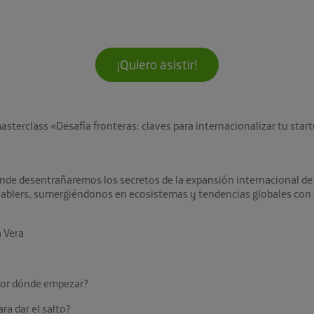
¡Quiero asistir!
masterclass «Desafía fronteras: claves para internacionalizar tu star
nde desentrañaremos los secretos de la expansión internacional de 
nablers, sumergiéndonos en ecosistemas y tendencias globales con e
a Vera
¿por dónde empezar?
a dar el salto?