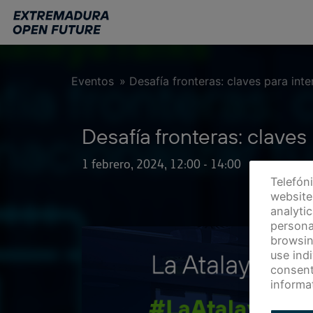
Ir
al
contenido
principal
Eventos
»
Desafía fronteras: claves para inte
Desafía fronteras: claves 
1 febrero, 2024, 12:00
-
14:00
Telefón
website 
analyti
persona
browsin
use ind
consent
informa