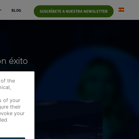
BLOG
SUSCRÍBETE A NUESTRA NEWSLETTER
on éxito
 of the
ical,
s of your
ure their
revoke your
led