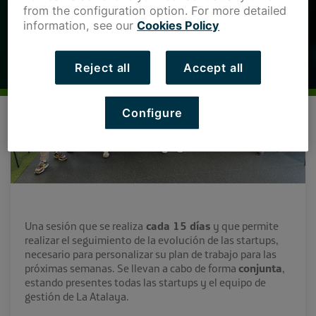
from the configuration option. For more detailed
information, see our
Cookies Policy
Reject all
Accept all
Configure
Una sesión que se realiza
cada 15 días
y que permite
realizar el seguimiento de la evolución de las startups,
necesario para personalizar su plan de trabajo para las
próximas semanas. Se llevan a cabo de forma
conjunta
,
estando presentes todas las startups y el equipo de
gestión de La Atalaya.