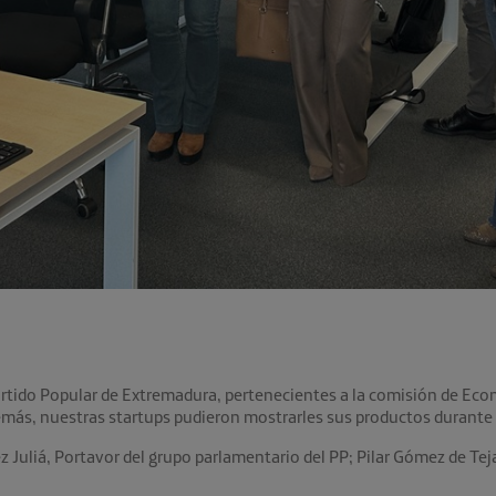
rtido Popular de Extremadura, pertenecientes a la comisión de Eco
más, nuestras startups pudieron mostrarles sus productos durante s
 Juliá, Portavor del grupo parlamentario del PP; Pilar Gómez de Tej