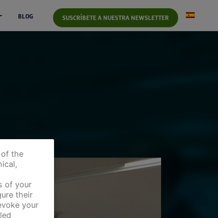
BLOG
SUSCRÍBETE A NUESTRA NEWSLETTER
 of the
ical,
s of your
ure their
revoke your
led