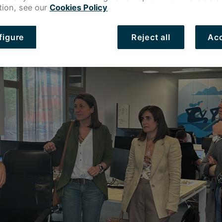
tion, see our
Cookies Policy
figure
Reject all
Acc