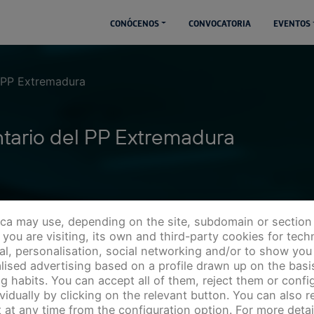
CONÓCENOS
CONVOCATORIA
EVENTOS
l PP Extremadura
ntario del PP Extremadura
ica may use, depending on the site, subdomain or section
you are visiting, its own and third-party cookies for techn
cal, personalisation, social networking and/or to show you
lised advertising based on a profile drawn up on the basi
g habits. You can accept all of them, reject them or config
ividually by clicking on the relevant button. You can also 
 at any time from the configuration option. For more detai