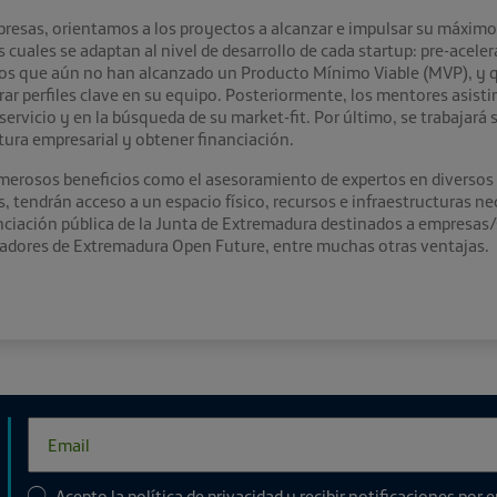
resas, orientamos a los proyectos a alcanzar e impulsar su máximo
 cuales se adaptan al nivel de desarrollo de cada startup: pre-acele
ctos que aún no han alcanzado un Producto Mínimo Viable (MVP), y q
rar perfiles clave en su equipo. Posteriormente, los mentores asisti
ervicio y en la búsqueda de su market-fit. Por último, se trabajará
ctura empresarial y obtener financiación.
merosos beneficios como el asesoramiento de expertos en diverso
tendrán acceso a un espacio físico, recursos e infraestructuras nec
nciación pública de la Junta de Extremadura destinados a empresas/
radores de Extremadura Open Future, entre muchas otras ventajas.
Acepto la
política de privacidad
y recibir notificaciones por 