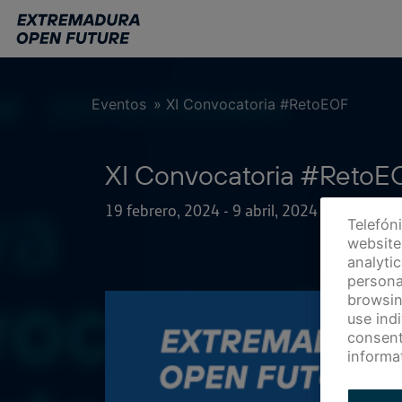
Ir
al
contenido
principal
Eventos
»
XI Convocatoria #RetoEOF
XI Convocatoria #RetoE
19 febrero, 2024
-
9 abril, 2024
Telefón
website 
analyti
persona
browsin
use ind
consent
informa