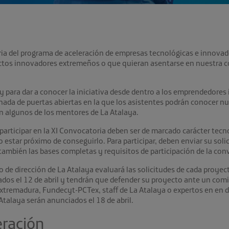
del programa de aceleración de empresas tecnológicas e innovadoras
tos innovadores extremeños o que quieran asentarse en nuestra c
 para dar a conocer la iniciativa desde dentro a los emprendedores 
da de puertas abiertas en la que los asistentes podrán conocer nue
n algunos de los mentores de La Atalaya.
participar en la XI Convocatoria deben ser de marcado carácter tec
star próximo de conseguirlo. Para participar, deben enviar su solici
también las bases completas y requisitos de participación de la con
po de dirección de La Atalaya evaluará las solicitudes de cada proyec
ados el 12 de abril y tendrán que defender su proyecto ante un com
Extremadura, Fundecyt-PCTex, staff de La Atalaya o expertos en en d
Atalaya serán anunciados el 18 de abril.
eración