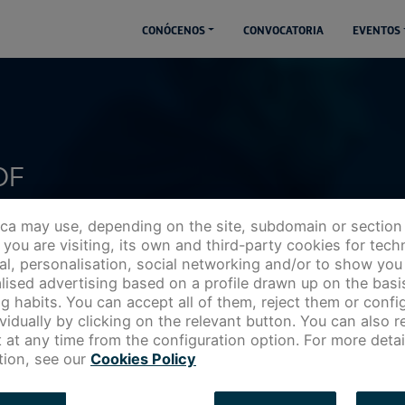
CONÓCENOS
CONVOCATORIA
EVENTOS
OF
ica may use, depending on the site, subdomain or section
you are visiting, its own and third-party cookies for techn
cal, personalisation, social networking and/or to show you
lised advertising based on a profile drawn up on the basi
g habits. You can accept all of them, reject them or config
ividually by clicking on the relevant button. You can also 
 at any time from the configuration option. For more detai
tion, see our
Cookies Policy