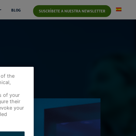
BLOG
SUSCRÍBETE A NUESTRA NEWSLETTER
 of the
ical,
s of your
ure their
revoke your
led