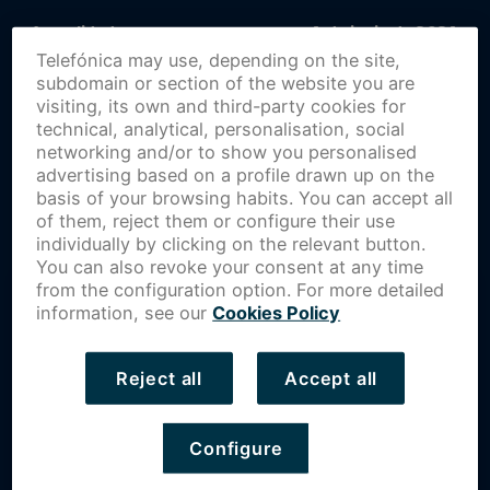
Actualidad
1 de junio de 2021
Telefónica may use, depending on the site,
subdomain or section of the website you are
visiting, its own and third-party cookies for
technical, analytical, personalisation, social
networking and/or to show you personalised
advertising based on a profile drawn up on the
basis of your browsing habits. You can accept all
of them, reject them or configure their use
individually by clicking on the relevant button.
You can also revoke your consent at any time
from the configuration option. For more detailed
information, see our
Cookies Policy
Reject all
Accept all
Hoy en día dar a conocer una marca puede resultar más
Configure
fácil que hace algunos años gracias a que internet y la