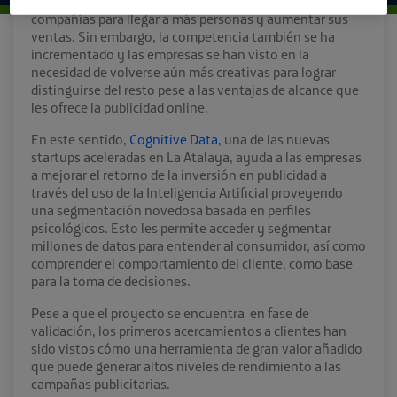
tecnología se han convertido en un fuerte aliado de las
compañías para llegar a más personas y aumentar sus
ventas. Sin embargo, la competencia también se ha
incrementado y las empresas se han visto en la
necesidad de volverse aún más creativas para lograr
distinguirse del resto pese a las ventajas de alcance que
les ofrece la publicidad online.
En este sentido,
Cognitive Data,
una de las nuevas
startups aceleradas en La Atalaya, ayuda a las empresas
a mejorar el retorno de la inversión en publicidad a
través del uso de la Inteligencia Artificial proveyendo
una segmentación novedosa basada en perfiles
psicológicos. Esto les permite acceder y segmentar
millones de datos para entender al consumidor, así como
comprender el comportamiento del cliente, como base
para la toma de decisiones.
Pese a que el proyecto se encuentra en fase de
validación, los primeros acercamientos a clientes han
sido vistos cómo una herramienta de gran valor añadido
que puede generar altos niveles de rendimiento a las
campañas publicitarias.