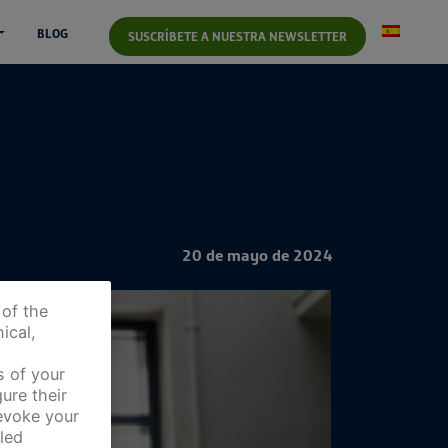
BLOG
SUSCRÍBETE A NUESTRA NEWSLETTER
20 de mayo de 2024
 of the
ical,
s of your
ure their
revoke your
led