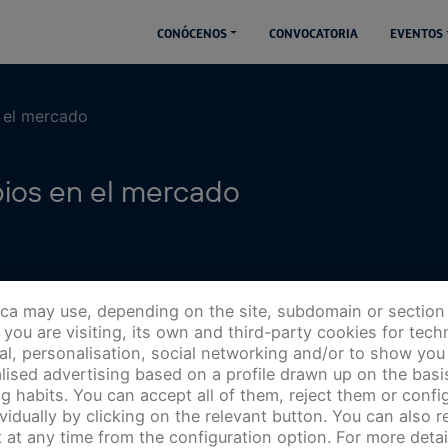
CONÓCENOS
CONVOCATORIA
EVENTOS
 el mercado
bios en el mercado
ica may use, depending on the site, subdomain or section
you are visiting, its own and third-party cookies for techn
cal, personalisation, social networking and/or to show you
lised advertising based on a profile drawn up on the basi
g habits. You can accept all of them, reject them or config
ividually by clicking on the relevant button. You can also 
 at any time from the configuration option. For more detai