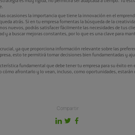
estrategia es muy rígida, no permitirá ser adaptada a tiempo. Tu estr
e.
rias ocasiones la importancia que tiene la innovación en el empren
 queda atrás. Si en tu empresa fomentas la búsqueda de la creativi
nos nuevos, podrás satisfacer fácilmente las necesidades de tus clie
d y a buscar mejoras constantes, por lo que es una clave para mant
 crucial, ya que proporciona información relevante sobre las preferen
resa, esto te permitirá tomar decisiones bien fundamentadas y ajus
cterística fundamental que debe tener tu empresa para su éxito en e
o cómo afrontarlo y lo vean, incluso, como oportunidades, estarán
Compartir