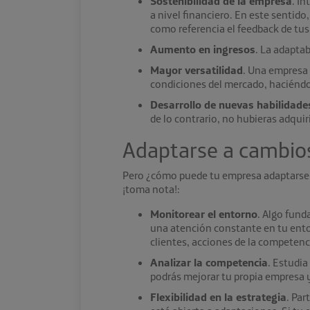
Sostenibilidad de la empresa
. I
a nivel financiero. En este sentid
como referencia el feedback de tus 
Aumento en ingresos
. La adaptab
Mayor versatilidad
. Una empresa 
condiciones del mercado, haciéndol
Desarrollo de nuevas habilidade
de lo contrario, no hubieras adquir
Adaptarse a cambio
Pero ¿cómo puede tu empresa adaptarse 
¡toma nota!:
Monitorear el entorno
. Algo fund
una atención constante en tu entor
clientes, acciones de la competenc
Analizar la competencia
. Estudia
podrás mejorar tu propia empresa 
Flexibilidad en la estrategia
. Par