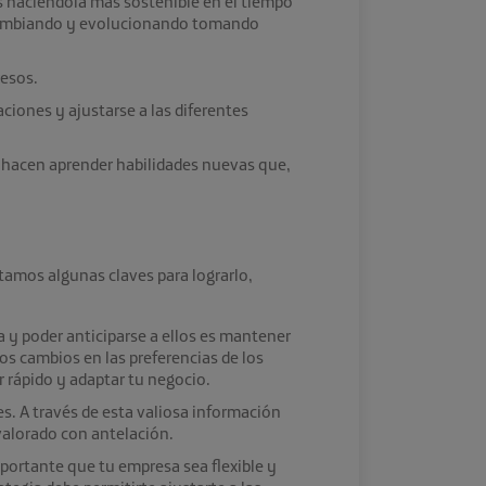
s haciéndola más sostenible en el tiempo
ir cambiando y evolucionando tomando
resos.
ciones y ajustarse a las diferentes
 hacen aprender habilidades nuevas que,
amos algunas claves para lograrlo,
a y poder anticiparse a ellos es mantener
s cambios en las preferencias de los
r rápido y adaptar tu negocio.
es. A través de esta valiosa información
valorado con antelación.
mportante que tu empresa sea flexible y