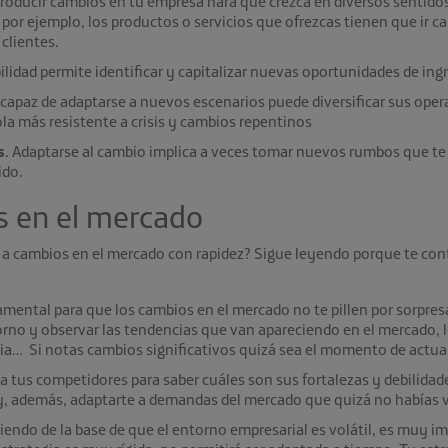
ntroducir cambios en tu empresa hará que crezca en diversos sentido
o, por ejemplo, los productos o servicios que ofrezcas tienen que 
clientes.
ilidad permite identificar y capitalizar nuevas oportunidades de ing
capaz de adaptarse a nuevos escenarios puede diversificar sus opera
a más resistente a crisis y cambios repentinos
s
. Adaptarse al cambio implica a veces tomar nuevos rumbos que te
ido.
s en el mercado
a cambios en el mercado con rapidez? Sigue leyendo porque te cont
amental para que los cambios en el mercado no te pillen por sorpres
no y observar las tendencias que van apareciendo en el mercado, lo
ia… Si notas cambios significativos quizá sea el momento de actua
 a tus competidores para saber cuáles son sus fortalezas y debilidad
y, además, adaptarte a demandas del mercado que quizá no habías 
tiendo de la base de que el entorno empresarial es volátil, es muy i