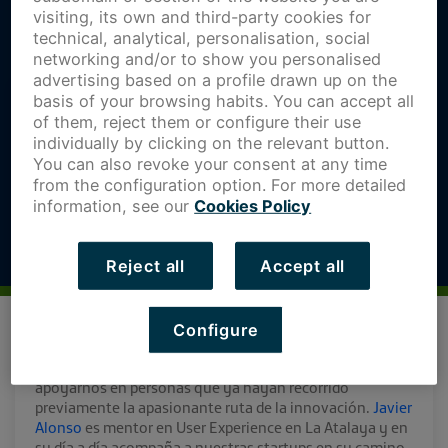
visiting, its own and third-party cookies for
technical, analytical, personalisation, social
networking and/or to show you personalised
advertising based on a profile drawn up on the
basis of your browsing habits. You can accept all
of them, reject them or configure their use
individually by clicking on the relevant button.
You can also revoke your consent at any time
from the configuration option. For more detailed
information, see our
Cookies Policy
Reject all
Accept all
Configure
En el camino hacia nuestros objetivos es necesario
apoyarnos en personas que ya hayan recorrido
previamente la apasionante ruta de la innovación.
Javier
Alonso
es mentor en User Experience en La Atalaya y en
su día a día acompaña a nuestras startups en su camino