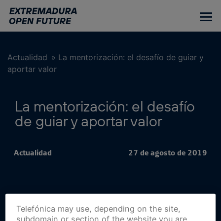
Ir
al
contenido
principal
Actualidad
»
La mentorización: el desafío de guiar y
aportar valor
La mentorización: el desafío
de guiar y aportar valor
Actualidad
27 de agosto de 2019
Telefónica may use, depending on the site,
subdomain or section of the website you are