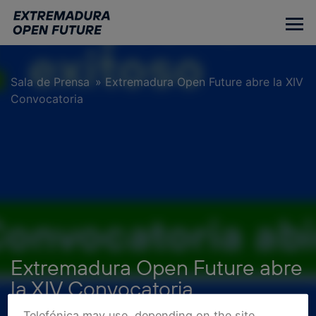
Ir
al
contenido
principal
Sala de Prensa
»
Extremadura Open Future abre la XIV
Convocatoria
Extremadura Open Future abre
la XIV Convocatoria
Telefónica may use, depending on the site,