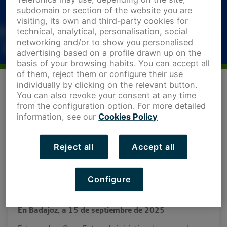
Nota de prensa
18 de septiembre de 2025
subdomain or section of the website you are
visiting, its own and third-party cookies for
technical, analytical, personalisation, social
networking and/or to show you personalised
advertising based on a profile drawn up on the
basis of your browsing habits. You can accept all
of them, reject them or configure their use
individually by clicking on the relevant button.
You can also revoke your consent at any time
from the configuration option. For more detailed
information, see our
Cookies Policy
Reject all
Accept all
La iniciativa, impulsada por la Junta de Extremadura y
Telefónica, busca incorporar 3 startups, que se podrán
Configure
inscribir en la convocatoria desde hoy 15 de septiembre
y hasta el 29 de octubre.
En Badajoz, a 15 de septiembre de 2025