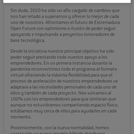
Sin duda, 2020 ha sido un año cargado de cambios que
nos han retado a superarnos y ofrecer lo mejor de cada
uno de nosotros. Afrontamos el futuro de Extremadura
Open Future con optimismo e ilusión de poder seguir
apoyando e impulsando a proyectos innovadores de
base tecnológica.
Desde la iniciativa nuestro principal objetivo ha sido
poder seguir prestando todo nuestro apoyo a los
emprendedores. En un primera instancia durante la
pandemia reconvertimos todo el programa al formato
virtual ofreciendo la máxima flexibilidad para que el
proceso de aceleración de nuestros emprendedores se
adaptara a las necesidades personales de cada uno de
ellos y también de cada proyecto. Nos volcamos al
100% con los emprendedores para que sintieran que
aunque no estuviéramos compartiendo espacio físico,
estábamos muy cerca de ellos para ayudarles en cada
momento.
Posteriormente, con la nueva normalidad, hemos
construido un nuevo modelo híbrido donde nos