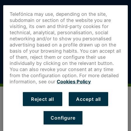
Telefónica may use, depending on the site,
subdomain or section of the website you are
visiting, its own and third-party cookies for
technical, analytical, personalisation, social
networking and/or to show you personalised
advertising based on a profile drawn up on the
basis of your browsing habits. You can accept all
of them, reject them or configure their use
individually by clicking on the relevant button.
You can also revoke your consent at any time
from the configuration option. For more detailed
information, see our
Cookies Policy
Reject all
Accept all
Configure
Se acerca el cierre del año y desde La Atalaya queremos
hacer un balance de lo vivido a lo largo de estos doce
meses de 2020.