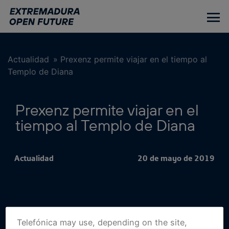
Ir
al
contenido
principal
Actualidad
»
Prexenz permite viajar en el tiempo al
Templo de Diana
Prexenz permite viajar en el
tiempo al Templo de Diana
Actualidad
20 de mayo de 2019
Telefónica may use, depending on the site,