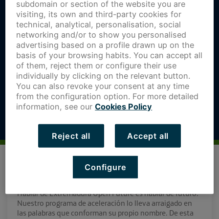
subdomain or section of the website you are
visiting, its own and third-party cookies for
technical, analytical, personalisation, social
networking and/or to show you personalised
advertising based on a profile drawn up on the
basis of your browsing habits. You can accept all
of them, reject them or configure their use
individually by clicking on the relevant button.
You can also revoke your consent at any time
from the configuration option. For more detailed
information, see our
Cookies Policy
Reject all
Accept all
Configure
Hablar de Extremadura Open Future es hablar de futuro.
Nuestro programa de aceleración lo lleva arraigado en
las palabras que conforman su propio nombre. De esta