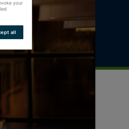
revoke your
led
ept all