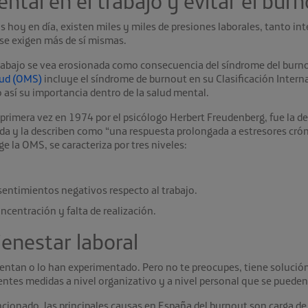
ntal en el trabajo y evitar el burn
s hoy en día, existen miles y miles de presiones laborales, tanto i
se exigen más de sí mismas.
trabajo se vea erosionada como consecuencia del síndrome del burno
lud (OMS)
incluye el síndrome de burnout en su Clasificación Inter
así su importancia dentro de la salud mental.
 primera vez en 1974 por el psicólogo Herbert Freudenberg, fue la d
da y la describen como “una respuesta prolongada a estresores cróni
ge la OMS, se caracteriza por tres niveles:
sentimientos negativos respecto al trabajo.
oncentración y falta de realización.
enestar laboral
tan o lo han experimentado. Pero no te preocupes, tiene solución. 
entes medidas a nivel organizativo y a nivel personal que se pueden 
onado, las principales causas en España del burnout son carga de t