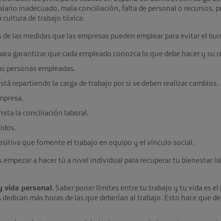
lario inadecuado, mala conciliación, falta de personal o recursos, p
 cultura de trabajo tóxica.
e las medidas que las empresas pueden emplear para evitar el bur
 para garantizar que cada empleado conozca lo que debe hacer y su ro
as personas empleadas.
tá repartiendo la carga de trabajo por si se deben realizar cambios.
mpresa.
mita la conciliación laboral.
idos.
sitiva que fomente el trabajo en equipo y el vínculo
social.
empezar a hacer tú a nivel individual para recuperar tu bienestar l
y vida personal
. Saber poner límites entre tu trabajo y tu vida es e
 dedican más horas de las que deberían al trabajo. Esto hace que de