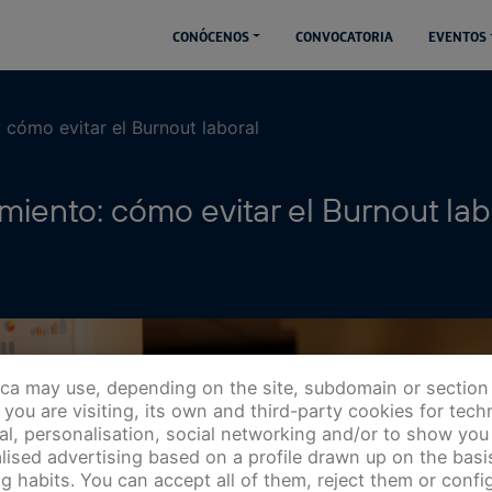
CONÓCENOS
CONVOCATORIA
EVENTOS
 cómo evitar el Burnout laboral
iento: cómo evitar el Burnout lab
ica may use, depending on the site, subdomain or section
you are visiting, its own and third-party cookies for techn
cal, personalisation, social networking and/or to show you
lised advertising based on a profile drawn up on the basi
g habits. You can accept all of them, reject them or config