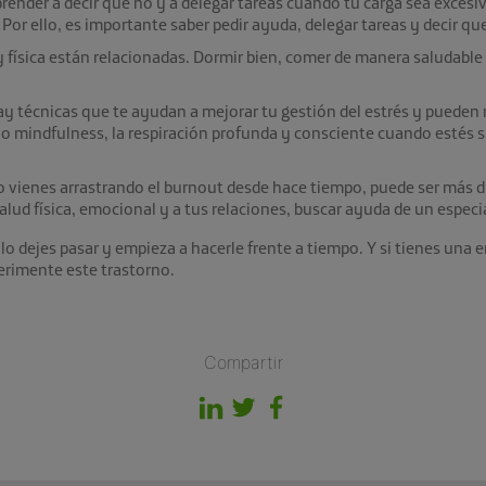
render a decir que no y a delegar tareas cuando tu carga sea excesi
Por ello, es importante saber pedir ayuda, delegar tareas y decir que
 física están relacionadas. Dormir bien, comer de manera saludable 
ay técnicas que te ayudan a mejorar tu gestión del estrés y pueden ma
 o mindfulness, la respiración profunda y consciente cuando estés s
 vienes arrastrando el burnout desde hace tiempo, puede ser más difí
lud física, emocional y a tus relaciones, buscar ayuda de un especi
 lo dejes pasar y empieza a hacerle frente a tiempo. Y si tienes una
erimente este trastorno.
Compartir