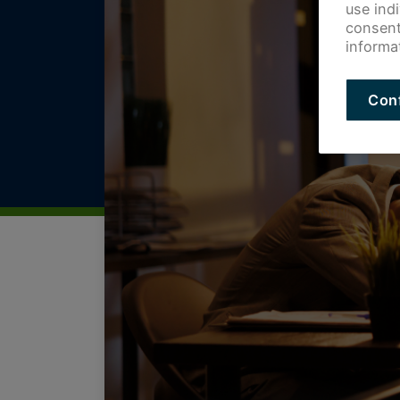
use ind
consent
informa
Con