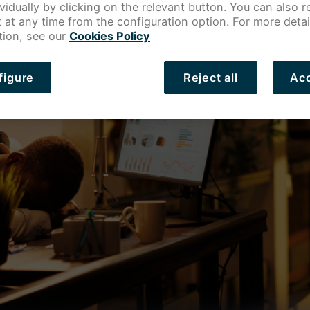
ividually by clicking on the relevant button. You can also 
 at any time from the configuration option. For more detai
tion, see our
Cookies Policy
figure
Reject all
Acc