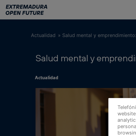
Ir
al
contenido
principal
Actualidad
»
Salud mental y emprendimiento:
Salud mental y emprendim
Actualidad
Telefón
website 
analyti
persona
browsin