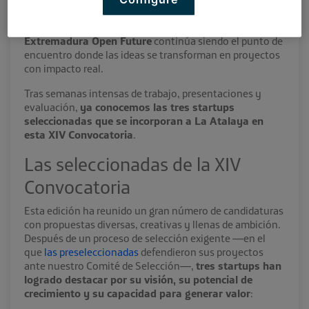
La innovación en Extremadura sigue creciendo, y
Extremadura Open Future
continúa siendo el punto de
encuentro donde las ideas se transforman en proyectos
con impacto real.
Tras semanas intensas de trabajo, presentaciones y
evaluación,
ya conocemos las tres startups
seleccionadas que se incorporan a La Atalaya en
esta XIV Convocatoria
.
Las seleccionadas de la XIV
Convocatoria
Esta edición ha reunido un gran número de candidaturas
con propuestas diversas, creativas y llenas de ambición.
Después de un proceso de selección exigente —en el
que
las preseleccionadas
defendieron sus proyectos
ante nuestro Comité de Selección—,
tres startups han
logrado destacar por su visión, su potencial de
crecimiento y su capacidad para generar valor
: