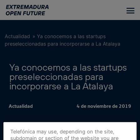
Ir
al
contenido
principal
Actualidad
»
Ya conocemos a las startups
preseleccionadas para incorporarse a La Atalaya
Ya conocemos a las startups
preseleccionadas para
incorporarse a La Atalaya
Actualidad
4 de noviembre de 2019
Telefónica may use, depending on the site,
subdomain or section of the website you are