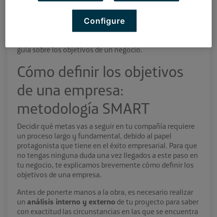
dentro de una compañía, ya que establecen qué se
quiere lograr y hacia dónde se quiere llegar. Visto esto,
queda claro que no son ninguna tontería, sino que
Configure
funcionan como la base sobre la que construir tu
empresa. Por ello, en este post te traemos una breve
guía sobre los objetivos de un negocio.
Cómo definir los objetivos
de una empresa
:
metodología SMART
Decidir qué metas vas a seguir en tu compañía requiere
un proceso largo y fundamental, debido al papel
protagonista que tiene en el éxito empresarial. Para que
no tengas ninguna duda una vez llegados a este paso en
tu negocio, te explicamos brevemente
cómo definir los
objetivos de una empresa
.
Antes de ponerte manos a la obra, es necesario realizar
un
análisis interno y externo
de tu proyecto para saber
con exactitud las circunstancias en las que se encuentra