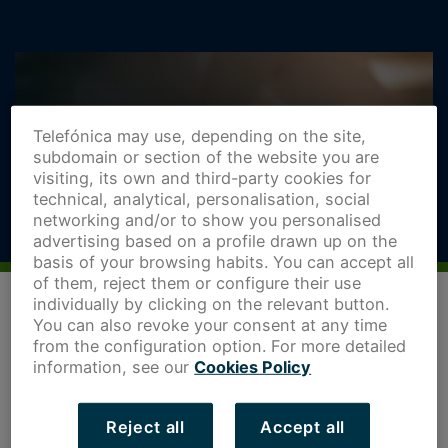
Telefónica may use, depending on the site,
subdomain or section of the website you are
visiting, its own and third-party cookies for
technical, analytical, personalisation, social
networking and/or to show you personalised
advertising based on a profile drawn up on the
basis of your browsing habits. You can accept all
of them, reject them or configure their use
individually by clicking on the relevant button.
You can also revoke your consent at any time
from the configuration option. For more detailed
information, see our
Cookies Policy
Los
objetivos empresariales
funcionan como un mapa
que guía a la empresa hacia los buenos resultados y el
Reject all
Accept all
éxito. Marcan las acciones que se van a llevar a cabo