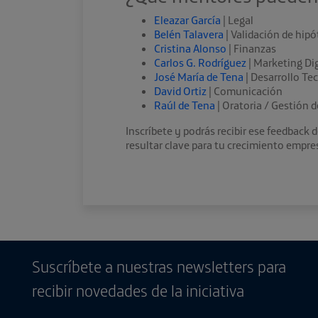
Eleazar García
| Legal
Belén Talavera
| Validación de hipó
Cristina Alonso
| Finanzas
Carlos G. Rodríguez
| Marketing Dig
José María de Tena
| Desarrollo Te
David Ortiz
| Comunicación
Raúl de Tena
| Oratoria / Gestión 
Inscríbete y podrás recibir ese feedback
resultar clave para tu crecimiento empre
Suscríbete a nuestras newsletters para
recibir novedades de la iniciativa