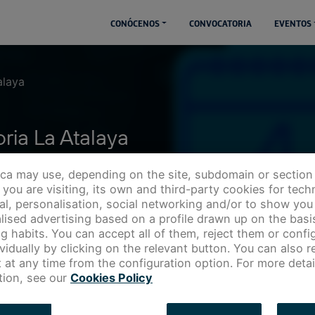
CONÓCENOS
CONVOCATORIA
EVENTOS
alaya
ria La Atalaya
ica may use, depending on the site, subdomain or section
you are visiting, its own and third-party cookies for techn
cal, personalisation, social networking and/or to show you
lised advertising based on a profile drawn up on the basi
g habits. You can accept all of them, reject them or config
ividually by clicking on the relevant button. You can also 
 at any time from the configuration option. For more detai
tion, see our
Cookies Policy