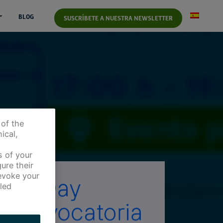
BLOG
SUSCRÍBETE A NUESTRA NEWSLETTER
 of the
ical,
s of your
ure their
revoke your
led