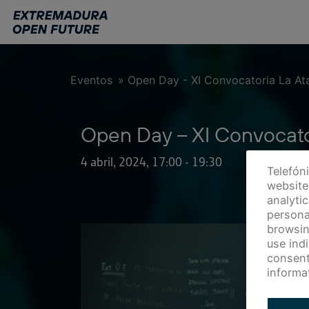
Ir
al
contenido
principal
Eventos
»
Open Day - XI Convocatoria La At
Open Day – XI Convocato
4 abril, 2024, 17:00
-
19:30
Telefón
website 
analyti
persona
browsin
use ind
consent
informa