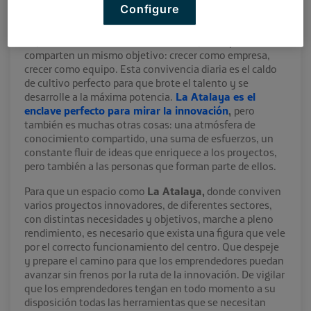
Configure
Acelerar un proyecto en un espacio de crowdworking
implicar estar rodeado de otros startuperos que
comparten un mismo objetivo: crecer como empresa,
crecer como equipo. Esta convivencia diaria es el caldo
de cultivo perfecto para que brote el talento y se
desarrolle a la máxima potencia.
La Atalaya es el
enclave perfecto para mirar la innovación
,
pero
también es muchas otras cosas: una atmósfera de
conocimiento compartido, una suma de esfuerzos, un
constante fluir de ideas que enriquece a los proyectos,
pero también a las personas que forman parte de ellos.
Para que un espacio como
La Atalaya,
donde conviven
varios proyectos innovadores, de diferentes sectores,
con distintas necesidades y objetivos, marche a pleno
rendimiento, es necesario que exista una figura que vele
por el correcto funcionamiento del centro. Que despeje
y prepare el camino para que los emprendedores puedan
avanzar sin frenos por la ruta de la innovación. De vigilar
que los emprendedores tengan en todo momento a su
disposición todas las herramientas que se necesitan