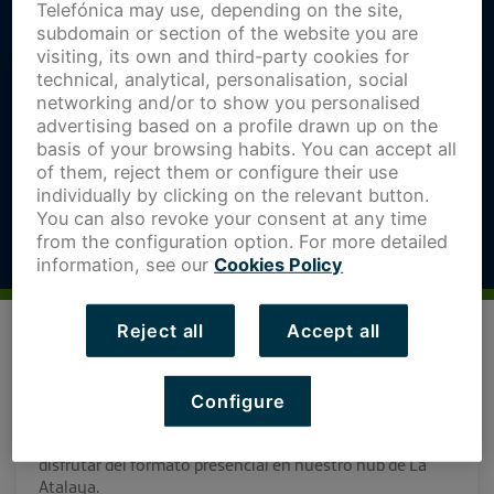
Telefónica may use, depending on the site,
subdomain or section of the website you are
visiting, its own and third-party cookies for
technical, analytical, personalisation, social
networking and/or to show you personalised
advertising based on a profile drawn up on the
basis of your browsing habits. You can accept all
of them, reject them or configure their use
individually by clicking on the relevant button.
You can also revoke your consent at any time
from the configuration option. For more detailed
information, see our
Cookies Policy
Reject all
Accept all
El próximo jueves 24 de marzo celebramos un nuevo
Open Day con motivo de la VII convocatoria para
startups, para que los emprendedores interesados en
Configure
nuestra iniciativa conozcan mejor cómo trabajamos.
Además, en esta ocasión nos alegra poder volver a
disfrutar del formato presencial en nuestro hub de La
Atalaya.