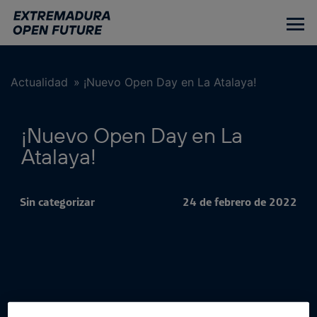
Ir
al
contenido
principal
Actualidad
»
¡Nuevo Open Day en La Atalaya!
¡Nuevo Open Day en La
Atalaya!
Sin categorizar
24 de febrero de 2022