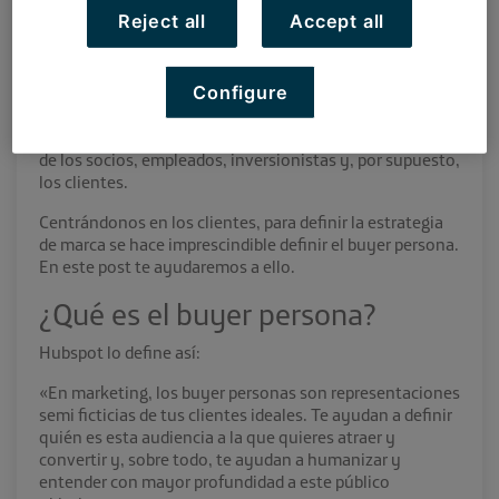
empresa, el buyer persona, el estudio de mercado, las
Reject all
Accept all
plataformas que pueden ser utilizadas por la marca y el
tipo de promoción que se va a realizar.
Configure
La importancia del branding
radica en poder consolidar
tu marca y conseguir prestigio y reconocimiento de
todas las personas implicadas en tu startup. Hablamos
de los socios, empleados, inversionistas y, por supuesto,
los clientes.
Centrándonos en los clientes, para definir la estrategia
de marca se hace imprescindible definir el buyer persona.
En este post te ayudaremos a ello.
¿Qué es el buyer persona?
Hubspot lo define así:
«En marketing, los buyer personas son representaciones
semi ficticias de tus clientes ideales. Te ayudan a definir
quién es esta audiencia a la que quieres atraer y
convertir y, sobre todo, te ayudan a humanizar y
entender con mayor profundidad a este público