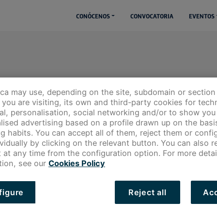
CONÓCENOS
CONVOCATORIA
EVENTOS
ica may use, depending on the site, subdomain or section
you are visiting, its own and third-party cookies for techn
cal, personalisation, social networking and/or to show you
lised advertising based on a profile drawn up on the basi
g habits. You can accept all of them, reject them or config
ividually by clicking on the relevant button. You can also 
 at any time from the configuration option. For more detai
tion, see our
Cookies Policy
La mentorización: el desafío de guiar y
figure
Reject all
Acc
aportar valor