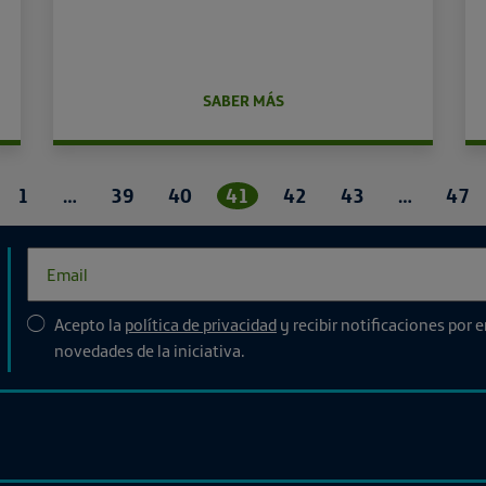
SABER MÁS
terior
1
…
39
40
41
42
43
…
47
Acepto la
política de privacidad
y recibir notificaciones por 
novedades de la iniciativa.