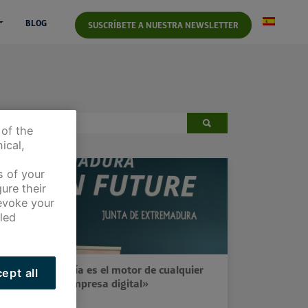
BLOG
SUSCRÍBETE A NUESTRA NEWSLETTER
 of the
ical,
s of your
ure their
revoke your
led
«La tecnología es el motor de cualquier
ept all
empresa digital»